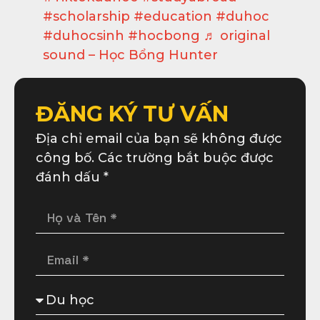
#scholarship
#education
#duhoc
#duhocsinh
#hocbong
♬ original
sound – Học Bổng Hunter
ĐĂNG KÝ TƯ VẤN
Địa chỉ email của bạn sẽ không được
công bố. Các trường bắt buộc được
đánh dấu *