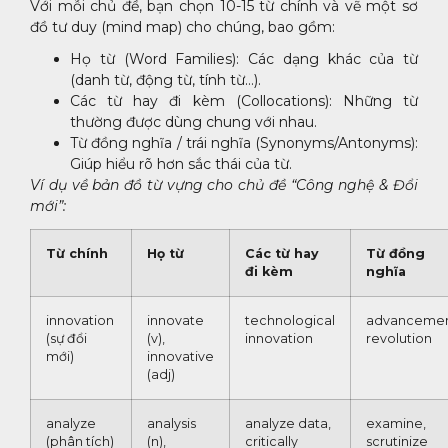
Với mỗi chủ đề, bạn chọn 10-15 từ chính và vẽ một sơ
đồ tư duy (mind map) cho chúng, bao gồm:
Họ từ (Word Families): Các dạng khác của từ
(danh từ, động từ, tính từ…).
Các từ hay đi kèm (Collocations): Những từ
thường được dùng chung với nhau.
Từ đồng nghĩa / trái nghĩa (Synonyms/Antonyms):
Giúp hiểu rõ hơn sắc thái của từ.
Ví dụ về bản đồ từ vựng cho chủ đề “Công nghệ & Đổi
mới”:
Từ chính
Họ từ
Các từ hay
Từ đồng
đi kèm
nghĩa
innovation
innovate
technological
advancemen
(sự đổi
(v),
innovation
revolution
mới)
innovative
(adj)
analyze
analysis
analyze data,
examine,
(phân tích)
(n),
critically
scrutinize