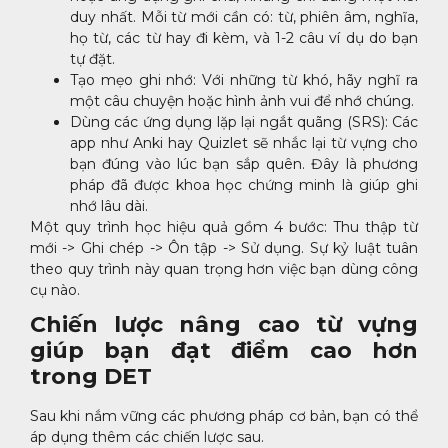
duy nhất. Mỗi từ mới cần có: từ, phiên âm, nghĩa,
họ từ, các từ hay đi kèm, và 1-2 câu ví dụ do bạn
tự đặt.
Tạo mẹo ghi nhớ: Với những từ khó, hãy nghĩ ra
một câu chuyện hoặc hình ảnh vui để nhớ chúng.
Dùng các ứng dụng lặp lại ngắt quãng (SRS): Các
app như Anki hay Quizlet sẽ nhắc lại từ vựng cho
bạn đúng vào lúc bạn sắp quên. Đây là phương
pháp đã được khoa học chứng minh là giúp ghi
nhớ lâu dài.
Một quy trình học hiệu quả gồm 4 bước: Thu thập từ
mới -> Ghi chép -> Ôn tập -> Sử dụng. Sự kỷ luật tuân
theo quy trình này quan trọng hơn việc bạn dùng công
cụ nào.
Chiến lược nâng cao từ vựng
giúp bạn đạt điểm cao hơn
trong DET
Sau khi nắm vững các phương pháp cơ bản, bạn có thể
áp dụng thêm các chiến lược sau.