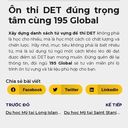
Ôn thi DET đúng trọng
tâm cùng 195 Global
Xây dựng danh sách từ vựng để thi DET
không phải
là học cho nhiều, mà là học một cách có chất lượng và
chiến lược. Hãy nhớ, mục tiêu không phải là biết nhiều
từ, mà là sử dụng từ ngữ một cách khéo léo để đạt
được điểm số DET bạn mong muốn. Đừng quên để lại
thông tin, đội ngũ
195 Global
sẽ tư vấn miễn phí lộ
trình ôn từ vựng và tài liệu phù hợp cho bạn.
Chia sẻ bài viết
Facebook
Twitter
LinkedIn
TRƯỚC ĐÓ
KẾ TIẾP
Du học Mỹ tại Long Island University – Trường đại học hàng đầu New York
Du học Mỹ tại Saint Stanislaus High School – Nội trú nam sinh TOP 1 Mississippi