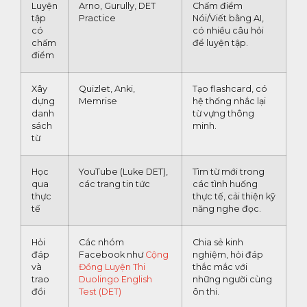
Luyện
Arno, Gurully, DET
Chấm điểm
tập
Practice
Nói/Viết bằng AI,
có
có nhiều câu hỏi
chấm
để luyện tập.
điểm
Xây
Quizlet, Anki,
Tạo flashcard, có
dựng
Memrise
hệ thống nhắc lại
danh
từ vựng thông
sách
minh.
từ
Học
YouTube (Luke DET),
Tìm từ mới trong
qua
các trang tin tức
các tình huống
thực
thực tế, cải thiện kỹ
tế
năng nghe đọc.
Hỏi
Các nhóm
Chia sẻ kinh
đáp
Facebook như
Cộng
nghiệm, hỏi đáp
và
Đồng Luyện Thi
thắc mắc với
trao
Duolingo English
những người cùng
đổi
Test (DET)
ôn thi.