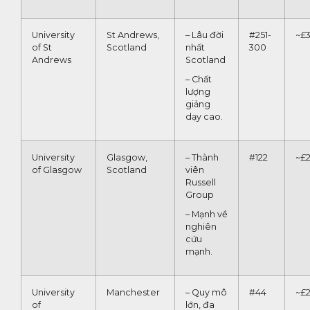
University
St Andrews,
– Lâu đời
#251-
~£3
of St
Scotland
nhất
300
Andrews
Scotland
– Chất
lượng
giảng
dạy cao.
University
Glasgow,
– Thành
#122
~£
of Glasgow
Scotland
viên
Russell
Group
– Mạnh về
nghiên
cứu
mạnh.
University
Manchester
– Quy mô
#44
~£
of
lớn, đa