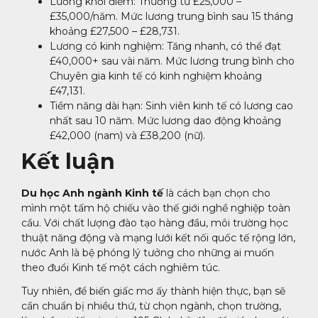
Lương khởi điểm: Thường từ £25,000 –
£35,000/năm. Mức lương trung bình sau 15 tháng
khoảng £27,500 – £28,731.
Lương có kinh nghiệm: Tăng nhanh, có thể đạt
£40,000+ sau vài năm. Mức lương trung bình cho
Chuyên gia kinh tế có kinh nghiệm khoảng
£47,131.
Tiềm năng dài hạn: Sinh viên kinh tế có lương cao
nhất sau 10 năm. Mức lương dao động khoảng
£42,000 (nam) và £38,200 (nữ).
Kết luận
Du học Anh ngành Kinh tế
là cách bạn chọn cho
mình một tấm hộ chiếu vào thế giới nghề nghiệp toàn
cầu. Với chất lượng đào tạo hàng đầu, môi trường học
thuật năng động và mạng lưới kết nối quốc tế rộng lớn,
nước Anh là bệ phóng lý tưởng cho những ai muốn
theo đuổi Kinh tế một cách nghiêm túc.
Tuy nhiên, để biến giấc mơ ấy thành hiện thực, bạn sẽ
cần chuẩn bị nhiều thứ, từ chọn ngành, chọn trường,