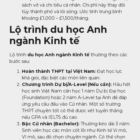
sách vở và chi tiêu cá nhân. Chi phí này thay đổi
tùy thành phố và lối sống. Ước tính trung bình
khoảng £1,000 – £1,500/tháng.
Lộ trình du học Anh
ngành Kinh tế
Lộ trình
du học Anh ngành Kinh tế
thường theo các
bước sau:
Hoàn thành THPT tại Việt Nam:
Đạt học lực
khá giỏi, đặc biệt các môn liên quan.
Chương trình Dự bị/A-Level (Nếu cần):
Hầu hết
học sinh Việt Nam cần học 1 năm Dự bị Đại học
(Foundation) hoặc 2 năm A-Level tại Anh để đáp
ứng yêu cầu đầu vào Cử nhân. Một số trường
THPT chuyên tốt có thể được xét tuyển thẳng
nếu GPA và IELTS đủ cao.
Bậc Cử nhân (Bachelor):
Thường kéo dài 3 năm.
Sinh viên học các môn cốt lõi như Kinh tế Vi mô,
Vĩ mô, sau đó chọn chuyên ngành. Có thể chọn