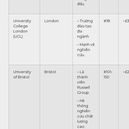
đầu.
University
London
– Trường
#18
~£
College
đào tạo
London
đa
(UCL)
ngành
– Mạnh về
nghiên
cứu.
University
Bristol
– Là
#101-
~£
of Bristol
thành
150
viên
Russell
Group
– Hệ
thống
nghiên
cứu chất
lượng
cao.