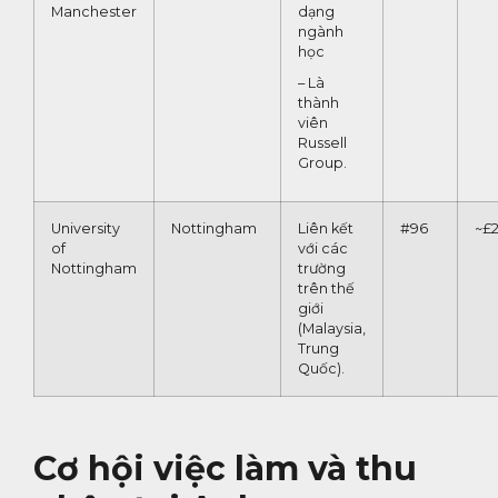
Manchester
dạng
ngành
học
– Là
thành
viên
Russell
Group.
University
Nottingham
Liên kết
#96
~£
of
với các
Nottingham
trường
trên thế
giới
(Malaysia,
Trung
Quốc).
Cơ hội việc làm và thu