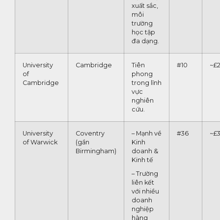
xuất sắc,
môi
trường
học tập
đa dạng.
University
Cambridge
Tiên
#10
~£2
of
phong
Cambridge
trong lĩnh
vực
nghiên
cứu.
University
Coventry
– Mạnh về
#36
~£3
of Warwick
(gần
Kinh
Birmingham)
doanh &
Kinh tế
– Trường
liên kết
với nhiều
doanh
nghiệp
hàng