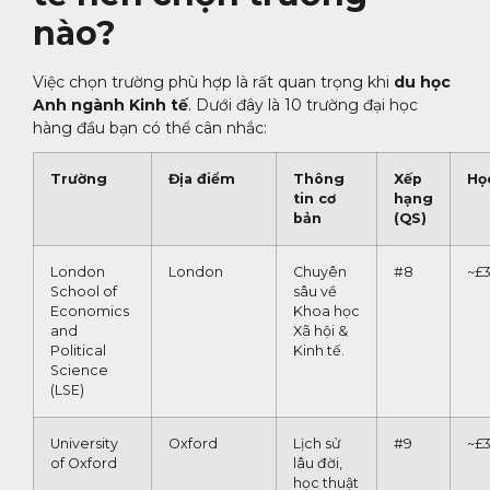
nào?
Việc chọn trường phù hợp là rất quan trọng khi
du học
Anh ngành Kinh tế
. Dưới đây là 10 trường đại học
hàng đầu bạn có thể cân nhắc:
Trường
Địa điểm
Thông
Xếp
Họ
tin cơ
hạng
bản
(QS)
London
London
Chuyên
#8
~£
School of
sâu về
Economics
Khoa học
and
Xã hội &
Political
Kinh tế.
Science
(LSE)
University
Oxford
Lịch sử
#9
~£
of Oxford
lâu đời,
học thuật