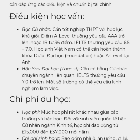
cần đáp ứng các điều kiện và chuẩn bị tài chính.
Điều kiện học vấn:
Bậc Cử nhân:
Cần tốt nghiệp THPT với học lực
khá giỏi. Điểm A-Level thường yêu cầu AAA trở
lên, hoặc IB từ 36 điểm. IELTS thường yêu cầu 6.5
– 7.0. Học sinh Việt Nam có thể cần hoàn thành
khóa Dự bị Đại học (Foundation) hoặc A-Level tại
Anh.
Bậc Sau Đại học (Thạc sĩ):
Cần có bằng Cử nhân
chuyên ngành liên quan. IELTS thường yêu cầu
7.0 trở lên. Một số trường có thể yêu cầu kinh
nghiệm làm việc.
Chi phí du học:
Học phí:
Mức học phí rất khác nhau giữa các
trường và bậc học. Đối với sinh viên quốc tế bậc
Cử nhân ngành Kinh tế, học phí dao động từ
£15,000 đến £37,000 mỗi năm.
Chi phí sinh hoạt:
Bao gồm nhà ở, ăn uống, đi lại,