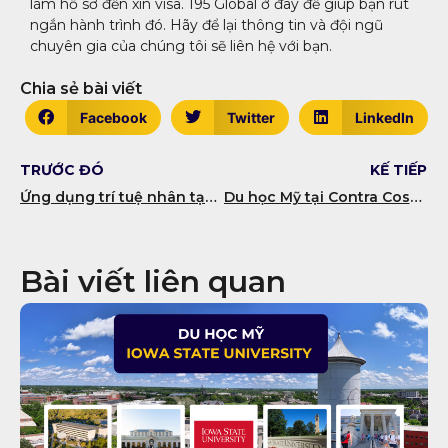
làm hồ sơ đến xin visa. 195 Global ở đây để giúp bạn rút
ngắn hành trình đó. Hãy để lại thông tin và đội ngũ
chuyên gia của chúng tôi sẽ liên hệ với bạn.
Chia sẻ bài viết
Facebook
Twitter
LinkedIn
TRƯỚC ĐÓ
KẾ TIẾP
Ứng dụng trí tuệ nhân tạo (AI) trong việc luyện tập và cải thiện điểm số Duolingo English Test
Du học Mỹ tại Contra Costa College – Chuyển tiếp Đại học Hàng đầu
Bài viết liên quan