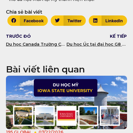
Chia sẻ bài viết
Facebook
Twitter
LinkedIn
TRƯỚC ĐÓ
KẾ TIẾP
Du học Canada Trường Cao đẳng Fanshawe
Du học Úc tại đại học G8 danh giá – Đại học New South Wales (UNSW)
Bài viết liên quan
195 GLOBAL
07/22/2026