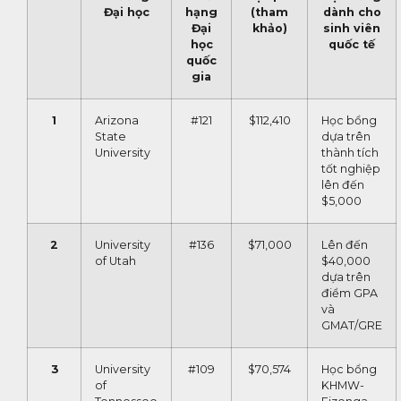
Đại học
hạng
(tham
dành cho
Đại
khảo)
sinh viên
học
quốc tế
quốc
gia
1
Arizona
#121
$112,410
Học bổng
State
dựa trên
University
thành tích
tốt nghiệp
lên đến
$5,000
2
University
#136
$71,000
Lên đến
of Utah
$40,000
dựa trên
điểm GPA
và
GMAT/GRE
3
University
#109
$70,574
Học bổng
of
KHMW-