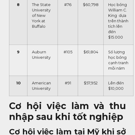
8
The State
#76
$60,798
Học bổng
University
William C.
of New
King dựa
York at
trên thành
Buffalo
tích lên
đến
$15.000
9
Auburn
#105
$61,804
Số lượng
University
học bổng
cạnh tranh
mỗi năm
10
American
#91
$57,952
Lên đến
University
$10,000
Cơ hội việc làm và thu
nhập sau khi tốt nghiệp
Cơ hội việc làm tại Mỹ khi sở