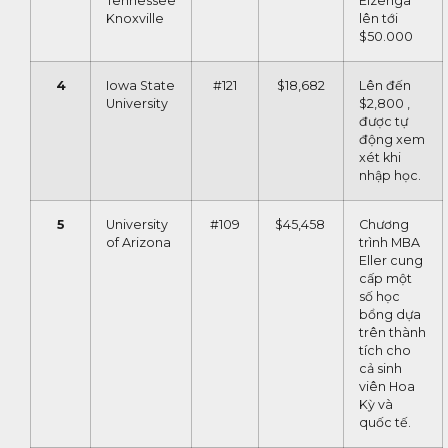
Tennessee
Eizenga
Knoxville
lên tới
$50.000
4
Iowa State
#121
$18,682
Lên đến
University
$2,800 ,
được tự
động xem
xét khi
nhập học.
5
University
#109
$45,458
Chương
of Arizona
trình MBA
Eller cung
cấp một
số học
bổng dựa
trên thành
tích cho
cả sinh
viên Hoa
Kỳ và
quốc tế.