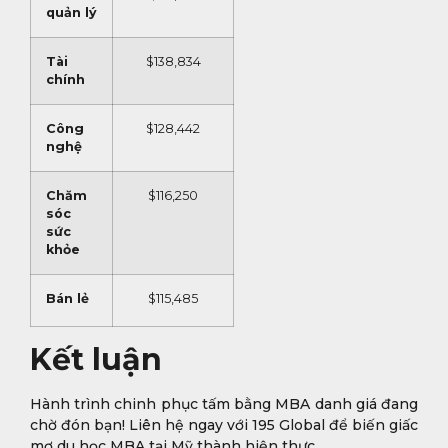
quản lý
Tài
$138,834
chính
Công
$128,442
nghệ
Chăm
$116,250
sóc
sức
khỏe
Bán lẻ
$115,485
Kết luận
Hành trình chinh phục tấm bằng MBA danh giá đang
chờ đón bạn! Liên hệ ngay với 195 Global để biến giấc
mơ du học MBA tại Mỹ thành hiện thực.