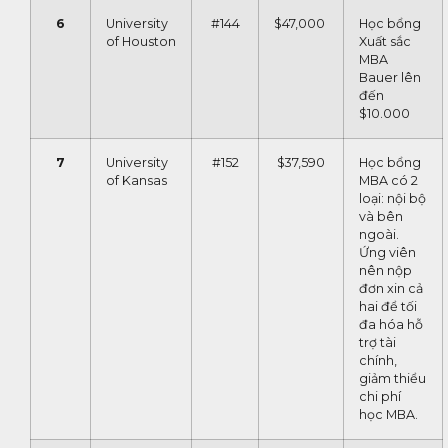
6
University
#144
$47,000
Học bổng
of Houston
Xuất sắc
MBA
Bauer lên
đến
$10.000
7
University
#152
$37,590
Học bổng
of Kansas
MBA có 2
loại: nội bộ
và bên
ngoài.
Ứng viên
nên nộp
đơn xin cả
hai để tối
đa hóa hỗ
trợ tài
chính,
giảm thiểu
chi phí
học MBA.