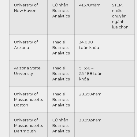
University of
Cử nhân
41.370/năm
STEM,
New Haven
Business
nhiều
Analytics
chuyên
ngành
lựa chọn
University of
Thạc sĩ
34.000
Arizona
Business
toàn khóa
Analytics
Arizona State
Thạc sĩ
51.530 –
University
Business
55.488 toàn
Analytics
khóa
University of
Thạc sĩ
28.350/năm
Massachusetts
Business
Boston
Analytics
University of
Cử nhân
30.992/năm
Massachusetts
Business
Dartmouth
Analytics