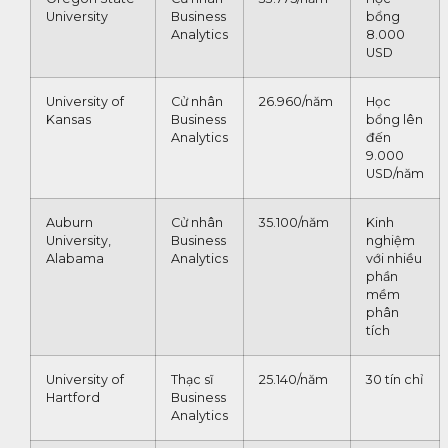
University
Business
bổng
Analytics
8.000
USD
University of
Cử nhân
26.960/năm
Học
Kansas
Business
bổng lên
Analytics
đến
9.000
USD/năm
Auburn
Cử nhân
35.100/năm
Kinh
University,
Business
nghiệm
Alabama
Analytics
với nhiều
phần
mềm
phân
tích
University of
Thạc sĩ
25.140/năm
30 tín chỉ
Hartford
Business
Analytics