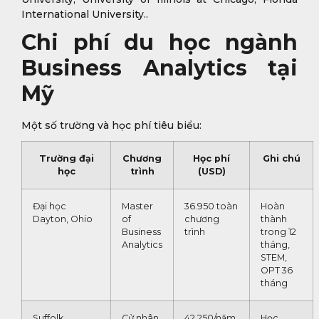
International University..
Chi phí du học ngành
Business Analytics tại
Mỹ
Một số trường và học phí tiêu biểu:
Trường đại
Chương
Học phí
Ghi chú
học
trình
(USD)
Đại học
Master
36.950 toàn
Hoàn
Dayton, Ohio
of
chương
thành
Business
trình
trong 12
Analytics
tháng,
STEM,
OPT 36
tháng
Suffolk
Cử nhân
42.250/năm
Học