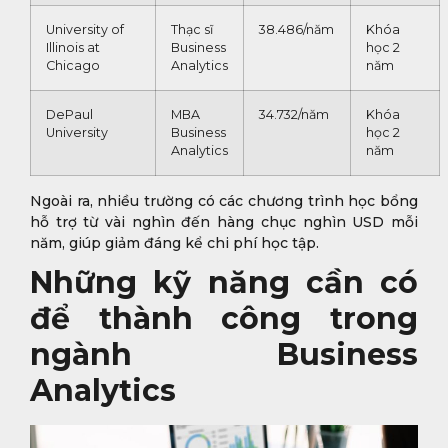
University of
Thạc sĩ
38.486/năm
Khóa
Illinois at
Business
học 2
Chicago
Analytics
năm
DePaul
MBA
34.732/năm
Khóa
University
Business
học 2
Analytics
năm
Ngoài ra, nhiều trường có các chương trình học bổng
hỗ trợ từ vài nghìn đến hàng chục nghìn USD mỗi
năm, giúp giảm đáng kể chi phí học tập.
Những kỹ năng cần có
để thành công trong
ngành Business
Analytics