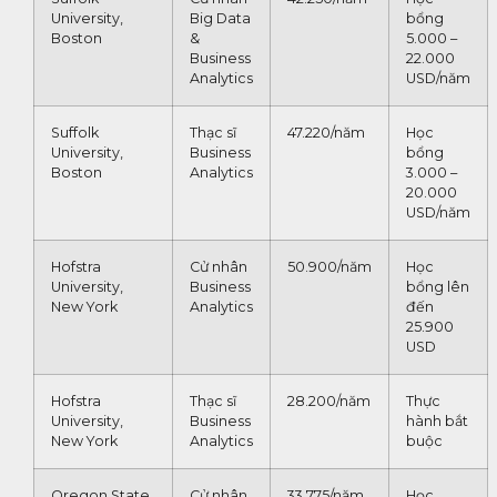
University,
Big Data
bổng
Boston
&
5.000 –
Business
22.000
Analytics
USD/năm
Suffolk
Thạc sĩ
47.220/năm
Học
University,
Business
bổng
Boston
Analytics
3.000 –
20.000
USD/năm
Hofstra
Cử nhân
50.900/năm
Học
University,
Business
bổng lên
New York
Analytics
đến
25.900
USD
Hofstra
Thạc sĩ
28.200/năm
Thực
University,
Business
hành bắt
New York
Analytics
buộc
Oregon State
Cử nhân
33.775/năm
Học