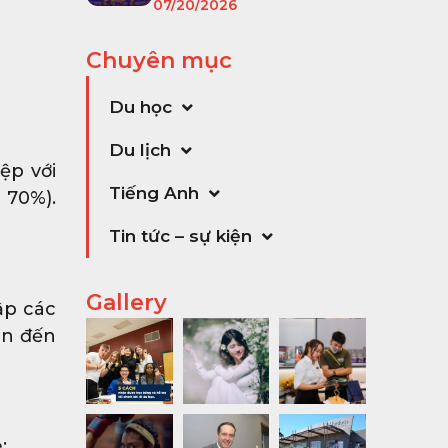
07/20/2026
Chuyên mục
Du học
Du lịch
ệp với
Tiếng Anh
 70%).
Tin tức – sự kiện
Gallery
ập các
ên đến
: