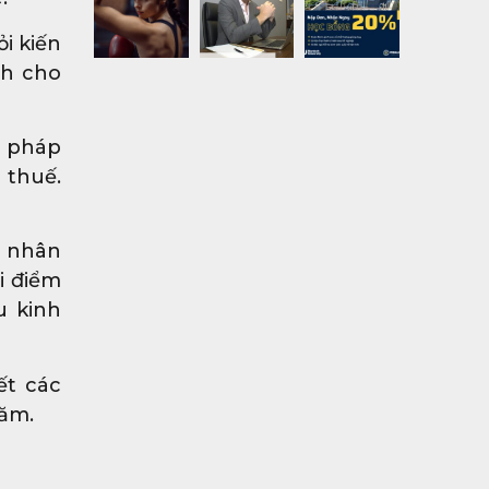
i kiến
nh cho
g pháp
 thuế.
á nhân
i điểm
u kinh
ết các
năm.