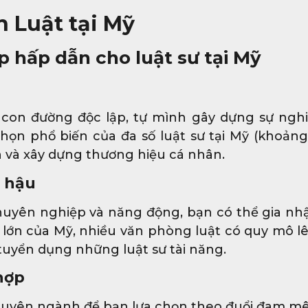
h Luật tại Mỹ
p hấp dẫn cho luật sư tại Mỹ
 con đường độc lập, tự mình gây dựng sự nghi
chọn phổ biến của đa số luật sư tại Mỹ (khoảng
h và xây dựng thương hiệu cá nhân.
g hậu
huyên nghiệp và năng động, bạn có thể gia nh
 lớn của Mỹ, nhiều văn phòng luật có quy mô l
tuyển dụng những luật sư tài năng.
hợp
huyên ngành để bạn lựa chọn theo đuổi đam mê