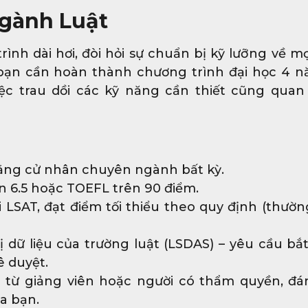
ngành Luật
nh dài hơi, đòi hỏi sự chuẩn bị kỹ lưỡng về mọ
 bạn cần hoàn thành chương trình đại học 4 n
ệc trau dồi các kỹ năng cần thiết cũng quan
bằng cử nhân chuyên ngành bất kỳ.
n 6.5 hoặc TOEFL trên 90 điểm.
 LSAT, đạt điểm tối thiểu theo quy định (thườn
 dữ liệu của trường luật (LSDAS) – yêu cầu bắ
ê duyệt.
u từ giảng viên hoặc người có thẩm quyền, đá
a bạn.