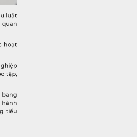
ư luật
g quan
c hoạt
nghiệp
c tập,
u bang
p hành
g tiểu