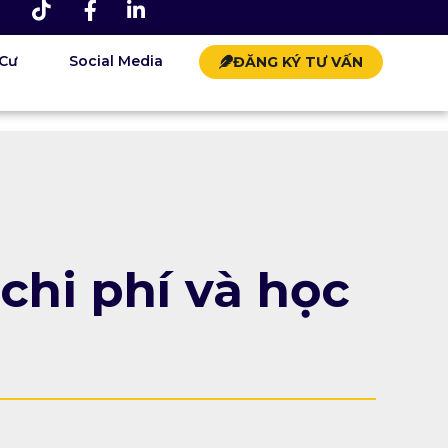
 Cư
Social Media
ĐĂNG KÝ TƯ VẤN
chi phí và học