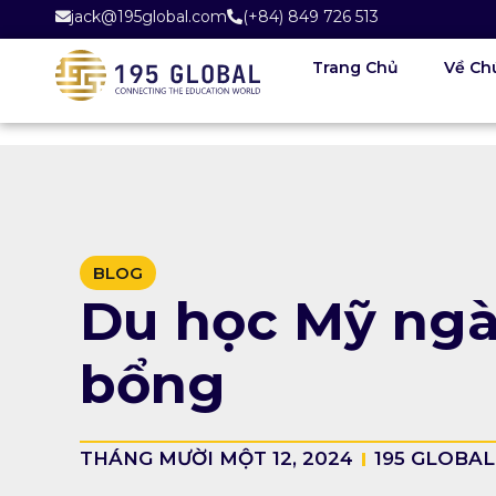
jack@195global.com
(+84) 849 726 513
Trang Chủ
Về Ch
BLOG
Du học Mỹ ngàn
bổng
THÁNG MƯỜI MỘT 12, 2024
195 GLOBAL