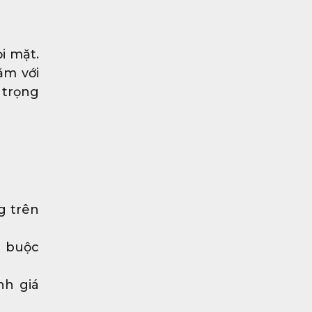
i mặt.
ăm với
 trọng
g trên
t buộc
nh giá