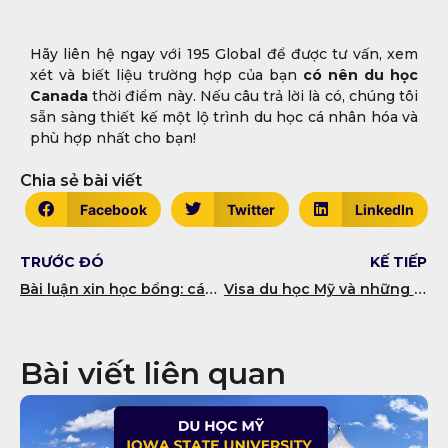
Hãy liên hệ ngay với 195 Global để được tư vấn, xem
xét và biết liệu trường hợp của bạn
có nên du học
Canada
thời điểm này. Nếu câu trả lời là có, chúng tôi
sẵn sàng thiết kế một lộ trình du học cá nhân hóa và
phù hợp nhất cho bạn!
Chia sẻ bài viết
Facebook
Twitter
LinkedIn
TRƯỚC ĐÓ
KẾ TIẾP
Bài luận xin học bổng: cách viết và hướng dẫn sửa lỗi phổ biến
Visa du học Mỹ và những thông tin giúp tiến hành thuận lợi
Bài viết liên quan