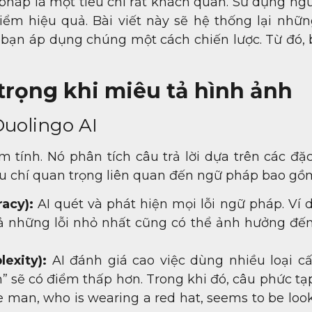
pháp là một tiêu chí rất khách quan. Sử dụng ng
ểm hiệu quả. Bài viết này sẽ hệ thống lại nhữn
p bạn áp dụng chúng một cách chiến lược. Từ đó, 
trọng khi miêu tả hình ảnh
Duolingo AI
tính. Nó phân tích câu trả lời dựa trên các đặ
iêu chí quan trọng liên quan đến ngữ pháp bao gồ
acy):
AI quét và phát hiện mọi lỗi ngữ pháp. Ví 
y cả những lỗi nhỏ nhất cũng có thể ảnh hưởng đế
exity):
AI đánh giá cao việc dùng nhiều loại cấ
n” sẽ có điểm thấp hơn. Trong khi đó, câu phức t
e man, who is wearing a red hat, seems to be loo