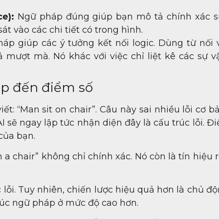
e):
Ngữ pháp đúng giúp bạn mô tả chính xác sự
át vào các chi tiết có trong hình.
p giúp các ý tưởng kết nối logic. Dùng từ nối 
ả mượt mà. Nó khác với việc chỉ liệt kê các sự v
áp đến điểm số
ết: “Man sit on chair”. Câu này sai nhiều lỗi cơ 
I sẽ ngay lập tức nhận diện đây là cấu trúc lỗi. Đ
của bạn.
 a chair” không chỉ chính xác. Nó còn là tín hiệu 
ỗi. Tuy nhiên, chiến lược hiệu quả hơn là chủ độ
rúc ngữ pháp ở mức độ cao hơn.