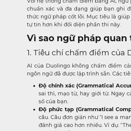
Với hệ thống chấm điểm bằng AI, ngữ 
chuẩn xác và đa dạng giúp bạn ghi đi
thức ngữ pháp cốt lõi. Mục tiêu là giú
tự tin hơn khi đối diện phần thi này.
Vì sao ngữ pháp quan 
1. Tiêu chí chấm điểm của 
AI của Duolingo không chấm điểm cảm 
ngôn ngữ đã được lập trình sẵn. Các t
Độ chính xác (Grammatical Accur
sai thì, mạo từ, hay giới từ. Nga
số của bạn.
Độ phức tạp (Grammatical Compl
câu. Câu đơn giản như “I see a ma
đánh giá cao hơn nhiều. Ví dụ: “Th