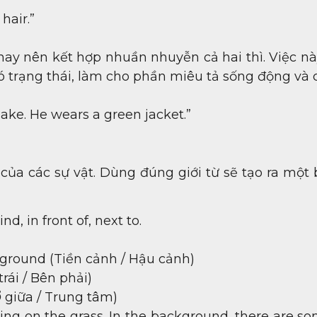
hair.”
 hay nên kết hợp nhuần nhuyễn cả hai thì. Việc n
 trạng thái, làm cho phần miêu tả sống động và c
 lake. He wears a green jacket.”
í của các sự vật. Dùng đúng giới từ sẽ tạo ra một
nd, in front of, next to.
kground (Tiền cảnh / Hậu cảnh)
trái / Bên phải)
Ở giữa / Trung tâm)
ping on the grass. In the background, there are so