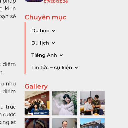
ữ pháp
07/20/2026
g kiến
bạn sẽ
Chuyên mục
Du học
Du lịch
Tiếng Anh
c điểm
Tin tức – sự kiện
m:
dụ như
Gallery
n điểm
u trúc
ạp được
king at