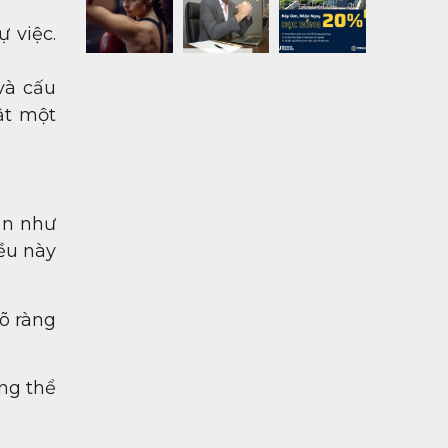
 việc.
và cấu
ật một
bản như
iều này
rõ ràng
ng thể