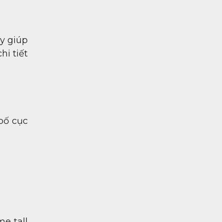
ày giúp
hi tiết
 bố cục
me tall