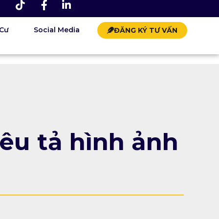
 Cư
Social Media
ĐĂNG KÝ TƯ VẤN
êu tả hình ảnh