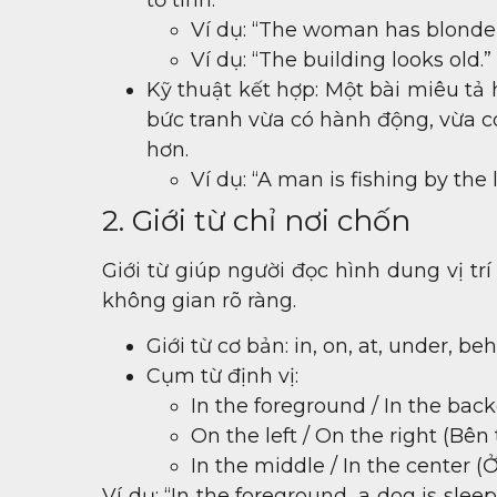
Ví dụ: “The woman has blonde 
Ví dụ: “The building looks old.”
Kỹ thuật kết hợp: Một bài miêu tả
bức tranh vừa có hành động, vừa có
hơn.
Ví dụ: “A man is fishing by the
2. Giới từ chỉ nơi chốn
Giới từ giúp người đọc hình dung vị tr
không gian rõ ràng.
Giới từ cơ bản: in, on, at, under, behi
Cụm từ định vị:
In the foreground / In the bac
On the left / On the right (Bên 
In the middle / In the center (
Ví dụ: “In the foreground, a dog is slee