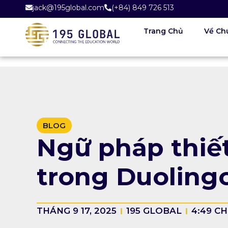
jack@195global.com
(+84) 849 726 513
Trang Chủ
Về Ch
BLOG
Ngữ pháp thiế
trong Duolingo
THÁNG 9 17, 2025
195 GLOBAL
4:49 CH