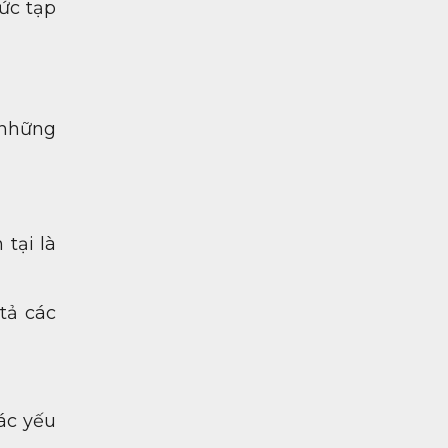
ức tạp
 những
 tại là
tả các
các yếu