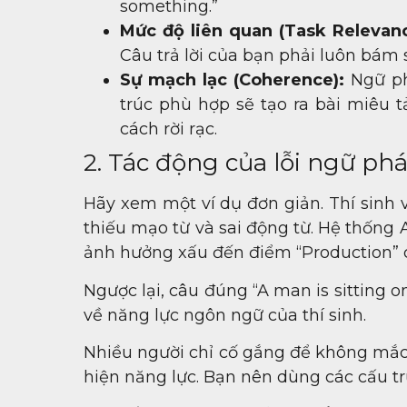
something.”
Mức độ liên quan (Task Relevanc
Câu trả lời của bạn phải luôn bám s
Sự mạch lạc (Coherence):
Ngữ phá
trúc phù hợp sẽ tạo ra bài miêu t
cách rời rạc.
2. Tác động của lỗi ngữ ph
Hãy xem một ví dụ đơn giản. Thí sinh vi
thiếu mạo từ và sai động từ. Hệ thống A
ảnh hưởng xấu đến điểm “Production” 
Ngược lại, câu đúng “A man is sitting on
về năng lực ngôn ngữ của thí sinh.
Nhiều người chỉ cố gắng để không mắc l
hiện năng lực. Bạn nên dùng các cấu t