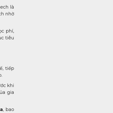
ech là
ch nhờ
c phí,
c tiêu
, tiếp
.
ớc khi
ủa gia
ia
, bao