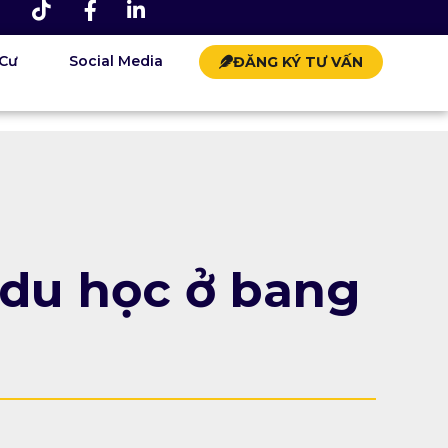
 Cư
Social Media
ĐĂNG KÝ TƯ VẤN
 du học ở bang