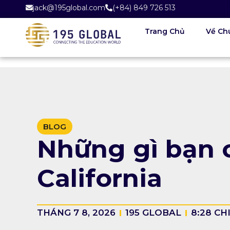
jack@195global.com
(+84) 849 726 513
Trang Chủ
Về Ch
BLOG
Những gì bạn c
California
THÁNG 7 8, 2026
195 GLOBAL
8:28 CH