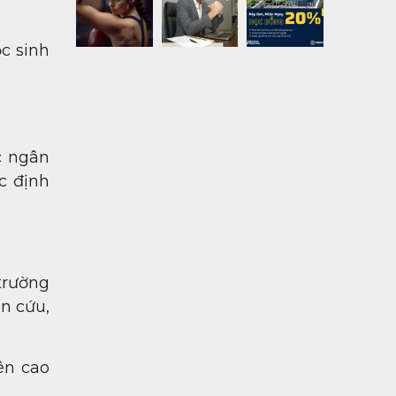
c sinh
c ngân
c định
 trường
n cứu,
ên cao