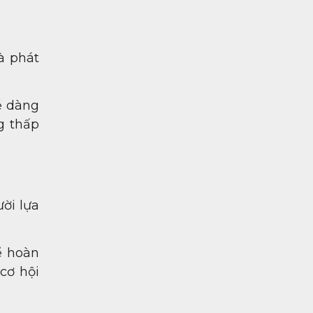
à phát
ễ dàng
g thấp
ời lựa
ể hoàn
cơ hội