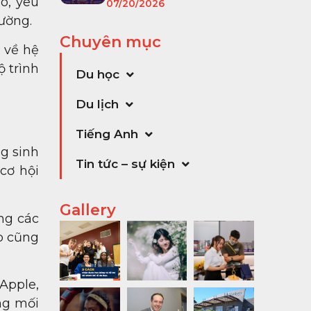
ao, yêu
07/20/2026
ường.
Chuyên mục
 về hệ
ộ trình
Du học
Du lịch
Tiếng Anh
g sinh
Tin tức – sự kiện
cơ hội
Gallery
ong các
p cũng
Apple,
ng mối