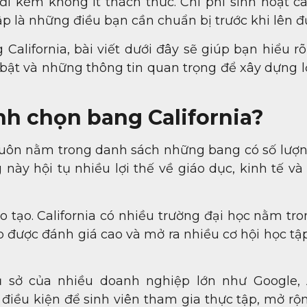
 đi kèm không ít thách thức. Chi phí sinh hoạt c
ập là những điều bạn cần chuẩn bị trước khi lên đ
alifornia, bài viết dưới đây sẽ giúp bạn hiểu rõ
 bật và những thông tin quan trọng để xây dựng l
nh chọn bang California?
luôn nằm trong danh sách những bang có số lượn
ày hội tụ nhiều lợi thế về giáo dục, kinh tế và 
o tạo. California có nhiều trường đại học nằm tr
p được đánh giá cao và mở ra nhiều cơ hội học tậ
trụ sở của nhiều doanh nghiệp lớn như Google, 
 điều kiện để sinh viên tham gia thực tập, mở rộ