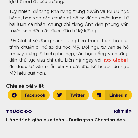
lợi thế nổi bật của trường.
Tuy nhiên, để tăng khả năng trúng tuyển và tối ưu học
bổng, học sinh cần chuẩn bị hồ sơ đúng chiến lược. Từ
bài luận cá nhân, chứng chỉ tiếng Anh đến phỏng vấn
tuyển sinh đều cần được đầu tư kỹ lưỡng.
195 Global sẽ đồng hành cùng bạn trong toàn bộ quá
trình chuẩn bị hồ sơ du học Mỹ. Đội ngũ tư vấn sẽ hỗ
trợ xây dựng lộ trình phù hợp, săn học bổng và hướng
dẫn thủ tục visa chi tiết. Liên hệ ngay với
195 Global
để được tư vấn miễn phí và bắt đầu kế hoạch du học
Mỹ hiệu quả hơn.
Chia sẻ bài viết
Facebook
Twitter
LinkedIn
TRƯỚC ĐÓ
KẾ TIẾP
Hành trình giáo dục toàn diện tại Cardigan Mountain School: Nơi gửi gắm niềm tin của cha mẹ
Burlington Christian Academy – Trường Trung học Tư thục hàng đầu tại Bắc Carolina