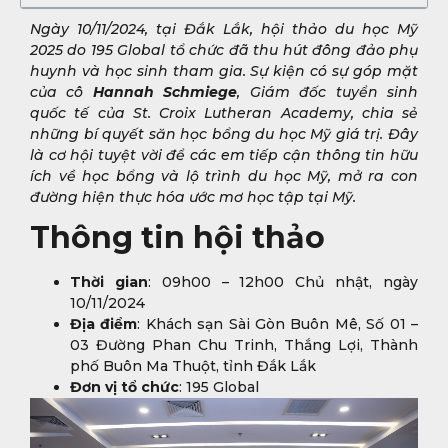
Ngày 10/11/2024, tại Đắk Lắk, hội thảo du học Mỹ
2025 do 195 Global tổ chức đã thu hút đông đảo phụ
huynh và học sinh tham gia. Sự kiện có sự góp mặt
của cô
Hannah Schmiege
, Giám đốc tuyển sinh
quốc tế của St. Croix Lutheran Academy, chia sẻ
những bí quyết săn học bổng du học Mỹ giá trị. Đây
là cơ hội tuyệt vời để các em tiếp cận thông tin hữu
ích về học bổng và lộ trình du học Mỹ, mở ra con
đường hiện thực hóa ước mơ học tập tại Mỹ.
Thông tin hội thảo
Thời gian
: 09h00 – 12h00 Chủ nhật, ngày
10/11/2024
Địa điểm
: Khách sạn Sài Gòn Buôn Mê, Số 01 –
03 Đường Phan Chu Trinh, Thắng Lợi, Thành
phố Buôn Ma Thuột, tỉnh Đắk Lắk
Đơn vị tổ chức
: 195 Global