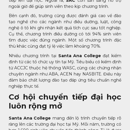
tiếp lên đại học. Ngoài ra,
SAC
còn sẵn sàng hỗ trợ
ngoài giờ để giúp sinh viên theo kịp chương trình.
Bên cạnh đó, trường cũng được đánh giá cao về đào
tạo nghề cho các ngành như điều dưỡng, luật, công
nghệ ô tô khi ghi nhận kết quả tích cực sau tốt nghiệp.
Cụ thể, chương trình điều dưỡng có tới 94% sinh viên
tìm được việc đúng ngành. Một số chương trình đặc
thù khác cũng đạt tỷ lệ việc làm khoảng 70%.
Nhiều chương trình tại
Santa Ana College
đạt kiểm
định từ các tổ chức uy tín tại Mỹ. Tiêu biểu có kiểm định
từ ACCJC thuộc hệ thống WASC, cùng các chứng nhận
chuyên ngành như ABA, ACEN hay NASBITE. Điều này
đảm bảo chất lượng đào tạo đáp ứng tiêu chuẩn nghề
nghiệp thực tế.
Cơ hội chuyển tiếp đại học
luôn rộng mở
Santa Ana College
mang đến lộ trình chuyển tiếp rõ
ràng lên các trường đại học tại Mỹ. Mỗi năm, trường có