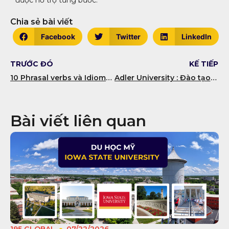
được hỗ trợ từng bước.
Chia sẻ bài viết
Facebook
Twitter
LinkedIn
TRƯỚC ĐÓ
KẾ TIẾP
10 Phrasal verbs và Idioms trong DET – Daily life và Environment
Adler University : Đào tạo Đại học gắn với trách nhiệm xã hội
Bài viết liên quan
195 GLOBAL
07/22/2026