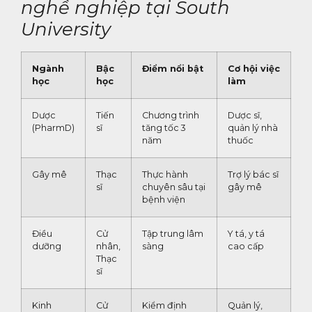
nghề nghiệp tại South
University
Ngành
Bậc
Điểm nổi bật
Cơ hội việc
học
học
làm
Dược
Tiến
Chương trình
Dược sĩ,
(PharmD)
sĩ
tăng tốc 3
quản lý nhà
năm
thuốc
Gây mê
Thạc
Thực hành
Trợ lý bác sĩ
sĩ
chuyên sâu tại
gây mê
bệnh viện
Điều
Cử
Tập trung lâm
Y tá, y tá
dưỡng
nhân,
sàng
cao cấp
Thạc
sĩ
Kinh
Cử
Kiểm định
Quản lý,