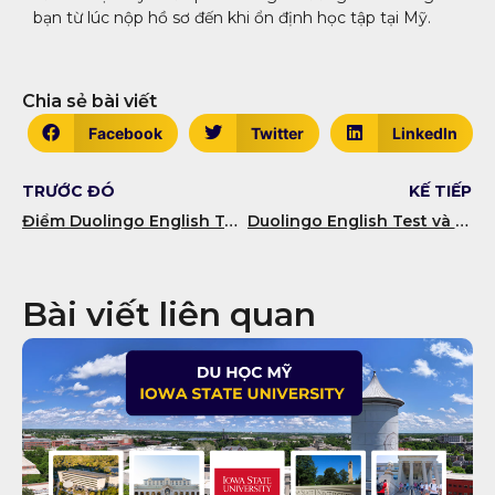
bạn từ lúc nộp hồ sơ đến khi ổn định học tập tại Mỹ.
Chia sẻ bài viết
Facebook
Twitter
LinkedIn
TRƯỚC ĐÓ
KẾ TIẾP
Điểm Duolingo English Test được tính như thế nào?
Duolingo English Test và những cập nhật mới nhất (T12/2025)
Bài viết liên quan