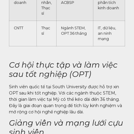
doanh
nhân,
ACBSP
phân tích
Thạc
kinh doanh
sĩ
CNTT
Thạc
Ngành STEM,
IT, dữ liệu,
sĩ
OPT 36 tháng
an ninh
mạng
Cơ hội thực tập và làm việc
sau tốt nghiệp (OPT)
Sinh viên quốc tế tại South University được hỗ trợ xin
OPT sau khi tốt nghiệp. Với các ngành thuộc STEM,
thời gian làm việc tại Mỹ có thể kéo dài đến 36 tháng.
Đây là giai đoạn quan trọng để tích lũy kinh nghiệm và
mở rộng cơ hội nghề nghiệp lâu dài.
Giảng viên và mạng lưới cựu
sinh viên