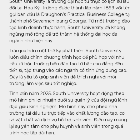
South University là trường đại học tư thục có lịch sử lâu
đời tại Hoa Kỳ. Trường được thành lập năm 1899 với tên
gọi ban đầu là Draughon’s Practical Business College tại
thành phố Savannah, bang Georgia. Từ một trường đào
tạo kinh doanh thực hành, South University đã không
ngừng mở rộng để trở thành hệ thống đại học đa
ngành như hiện nay.
Trải qua hơn một thế kỷ phát triển, South University
luôn điều chỉnh chương trình học để phù hợp với nhu
cầu xã hội. Trường hiện đào tạo từ bậc cao đẳng đến
tiến sĩ, tập trung vào các ngành có tính ứng dụng cao.
Đây là yếu tố giúp sinh viên dễ thích nghi với môi
trường làm việc sau tốt nghiệp.
Tính đến năm 2025, South University hoạt động theo
mô hình phi lợi nhuận dưới sự quản lý của đội ngũ lãnh
đạo giàu kinh nghiệm. Mô hình này cho phép nhà
trường tái đầu tư trực tiếp vào chất lượng đào tạo, cơ
sở vật chất và dịch vụ hỗ trợ sinh viên. Điều này mang
lại sự yên tâm cho phụ huynh và sinh viên trong quá
trình học tập dài hạn.