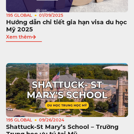
195 GLOBAL
01/09/2025
Hướng dẫn chi tiết gia hạn visa du học
Mỹ 2025
Xem thêm
195 GLOBAL
09/26/2024
Shattuck-St Mary’s School – Trường
Trung học ưu tú tại Mỹ