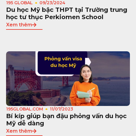
195 GLOBAL
09/23/2024
Du học Mỹ bậc THPT tại Trường trung
học tư thục Perkiomen School
Xem thêm
195GLOBAL.COM
11/07/2023
Bí kíp giúp bạn đậu phỏng vấn du học
Mỹ dễ dàng
Xem thêm