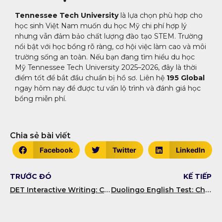
Tennessee Tech University
là lựa chọn phù hợp cho
học sinh Việt Nam muốn du học Mỹ chi phí hợp lý
nhưng vẫn đảm bảo chất lượng đào tạo STEM. Trường
nổi bật với học bổng rõ ràng, cơ hội việc làm cao và môi
trường sống an toàn. Nếu bạn đang tìm hiểu du học
Mỹ Tennessee Tech University 2025–2026, đây là thời
điểm tốt để bắt đầu chuẩn bị hồ sơ. Liên hệ
195 Global
ngay hôm nay để được tư vấn lộ trình và đánh giá học
bổng miễn phí.
Chia sẻ bài viết
Facebook
Twitter
LinkedIn
TRƯỚC ĐÓ
KẾ TIẾP
DET Interactive Writing: Cách viết, từ vựng hay và mẫu câu
Duolingo English Test: Chiến lược đạt điểm cao Writing