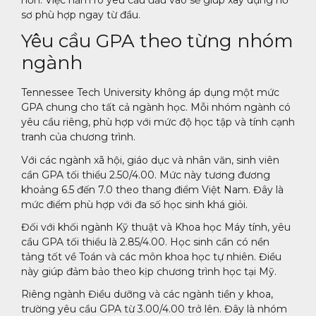
hơn. Việc nắm rõ yêu cầu đầu vào sẽ giúp xây dựng hồ
sơ phù hợp ngay từ đầu.
Yêu cầu GPA theo từng nhóm
ngành
Tennessee Tech University không áp dụng một mức
GPA chung cho tất cả ngành học. Mỗi nhóm ngành có
yêu cầu riêng, phù hợp với mức độ học tập và tính cạnh
tranh của chương trình.
Với các ngành xã hội, giáo dục và nhân văn, sinh viên
cần GPA tối thiểu 2.50/4.00. Mức này tương đương
khoảng 6.5 đến 7.0 theo thang điểm Việt Nam. Đây là
mức điểm phù hợp với đa số học sinh khá giỏi.
Đối với khối ngành Kỹ thuật và Khoa học Máy tính, yêu
cầu GPA tối thiểu là 2.85/4.00. Học sinh cần có nền
tảng tốt về Toán và các môn khoa học tự nhiên. Điều
này giúp đảm bảo theo kịp chương trình học tại Mỹ.
Riêng ngành Điều dưỡng và các ngành tiền y khoa,
trường yêu cầu GPA từ 3.00/4.00 trở lên. Đây là nhóm