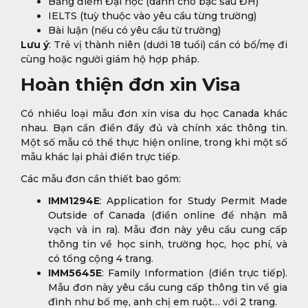
Bảng điểm Đại học (dành cho bậc sau ĐH)
IELTS (tuỳ thuộc vào yêu cầu từng trường)
Bài luận (nếu có yêu cầu từ trường)
Lưu ý
: Trẻ vị thành niên (dưới 18 tuổi) cần có bố/mẹ đi
cùng hoặc người giám hộ hợp pháp.
Hoàn thiện đơn xin Visa
Có nhiều loại mẫu đơn xin visa du học Canada khác
nhau. Bạn cần điền đầy đủ và chính xác thông tin.
Một số mẫu có thể thực hiện online, trong khi một số
mẫu khác lại phải điền trực tiếp.
Các mẫu đơn cần thiết bao gồm:
IMM1294E
: Application for Study Permit Made
Outside of Canada (điền online để nhận mã
vạch và in ra). Mẫu đơn này yêu cầu cung cấp
thông tin về học sinh, trường học, học phí, và
có tổng cộng 4 trang.
IMM5645E
: Family Information (điền trực tiếp).
Mẫu đơn này yêu cầu cung cấp thông tin về gia
đình như bố mẹ, anh chị em ruột… với 2 trang.