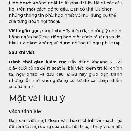
Linh hoạt:
Không nhất thiết phải trả lời tất cả các câu
hỏi trên một cách đồng đều. Bạn có thể lựa chọn
những thông tin phù hợp nhất với nội dung cụ thể
của từng đoạn hội thoại.
Viết ngắn gọn, súc tích:
Hãy diễn đạt những ý chính
bằng ngôn ngữ của riêng bạn một cách rõ ràng và dễ
hiểu. Cố gắng không sử dụng những từ ngữ phức tạp.
Sau khi viết
Dành thời gian kiểm tra:
Hãy dành khoảng 20-25
giây cuối cùng để rà soát lại bài viết, kiểm tra lỗi chính
tả, ngữ pháp và dấu câu. Điều này giúp bạn tránh
những lỗi nhỏ không đáng có, từ đó cải thiện điểm
số của mình.
Một vài lưu ý
Cách trình bày
Bạn cần viết một đoạn văn hoàn chỉnh và mạch lạc
để tóm tắt nội dung của cuộc hội thoại, thay vì chỉ liệt