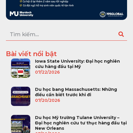
Bài viết nổi bật
Iowa State University: Đại học nghiên
cứu hàng đầu tại Mỹ
07/22/2026
Du học bang Massachusetts: Những
điều cần biết trước khi đi
07/20/2026
Du học Mỹ trường Tulane University –
Đại học nghiên cứu tư thục hàng đầu tại
New Orleans