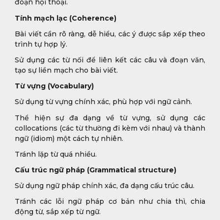
đoạn hội thoại.
Tính mạch lạc (Coherence)
Bài viết cần rõ ràng, dễ hiểu, các ý được sắp xếp theo
trình tự hợp lý.
Sử dụng các từ nối để liên kết các câu và đoạn văn,
tạo sự liền mạch cho bài viết.
Từ vựng (Vocabulary)
Sử dụng từ vựng chính xác, phù hợp với ngữ cảnh.
Thể hiện sự đa dạng về từ vựng, sử dụng các
collocations (các từ thường đi kèm với nhau) và thành
ngữ (idiom) một cách tự nhiên.
Tránh lặp từ quá nhiều.
Cấu trúc ngữ pháp (Grammatical structure)
Sử dụng ngữ pháp chính xác, đa dạng cấu trúc câu.
Tránh các lỗi ngữ pháp cơ bản như chia thì, chia
động từ, sắp xếp từ ngữ.