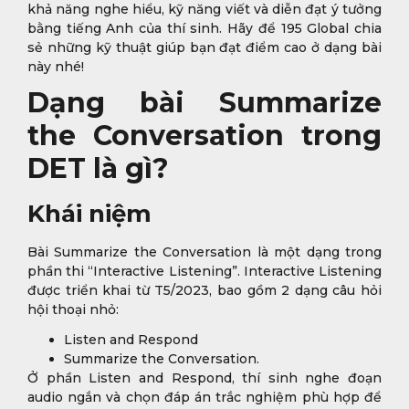
khả năng nghe hiểu, kỹ năng viết và diễn đạt ý tưởng
bằng tiếng Anh của thí sinh. Hãy để 195 Global chia
sẻ những kỹ thuật giúp bạn đạt điểm cao ở dạng bài
này nhé!
Dạng bài Summarize
the Conversation trong
DET là gì?
Khái niệm
Bài Summarize the Conversation là một dạng trong
phần thi “Interactive Listening”. Interactive Listening
được triển khai từ T5/2023, bao gồm 2 dạng câu hỏi
hội thoại nhỏ:
Listen and Respond
Summarize the Conversation.
Ở phần Listen and Respond, thí sinh nghe đoạn
audio ngắn và chọn đáp án trắc nghiệm phù hợp để