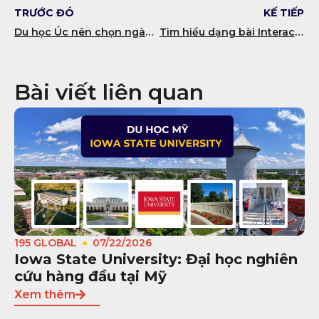
TRƯỚC ĐÓ
KẾ TIẾP
Du học Úc nên chọn ngành nào để có cơ hội việc làm cao?
Tìm hiểu dạng bài Interactive Reading trong Duolingo English Test
Bài viết liên quan
195 GLOBAL
07/22/2026
Iowa State University: Đại học nghiên
cứu hàng đầu tại Mỹ
Xem thêm