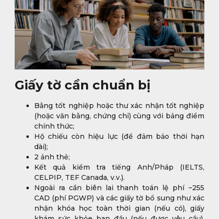
Giấy tờ cần chuẩn bị
Bằng tốt nghiệp hoặc thư xác nhận tốt nghiệp
(hoặc văn bằng, chứng chỉ) cùng với bảng điểm
chính thức;
Hộ chiếu còn hiệu lực (để đảm bảo thời hạn
dài);
2 ảnh thẻ;
Kết quả kiểm tra tiếng Anh/Pháp (IELTS,
CELPIP, TEF Canada, v.v.).
Ngoài ra cần biên lai thanh toán lệ phí ~255
CAD (phí PGWP) và các giấy tờ bổ sung như xác
nhận khóa học toàn thời gian (nếu có), giấy
khám sức khỏe ban đầu (nếu được yêu cầu).