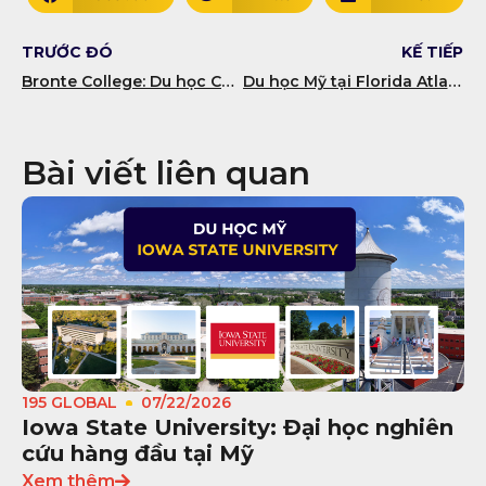
TRƯỚC ĐÓ
KẾ TIẾP
Bronte College: Du học Canada với Tỷ lệ đậu Đại học 98% & Cơ hội định cư tại Ontario
Du học Mỹ tại Florida Atlantic University (FAU) – TOP 5 Đại học công lập Đông Nam Hoa Kỳ
Bài viết liên quan
195 GLOBAL
07/22/2026
Iowa State University: Đại học nghiên
cứu hàng đầu tại Mỹ
Xem thêm