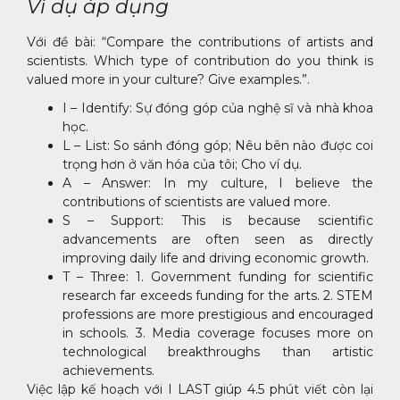
Ví dụ áp dụng
Với đề bài: “Compare the contributions of artists and
scientists. Which type of contribution do you think is
valued more in your culture? Give examples.”.
I – Identify: Sự đóng góp của nghệ sĩ và nhà khoa
học.
L – List: So sánh đóng góp; Nêu bên nào được coi
trọng hơn ở văn hóa của tôi; Cho ví dụ.
A – Answer: In my culture, I believe the
contributions of scientists are valued more.
S – Support: This is because scientific
advancements are often seen as directly
improving daily life and driving economic growth.
T – Three: 1. Government funding for scientific
research far exceeds funding for the arts. 2. STEM
professions are more prestigious and encouraged
in schools. 3. Media coverage focuses more on
technological breakthroughs than artistic
achievements.
Việc lập kế hoạch với I LAST giúp 4.5 phút viết còn lại