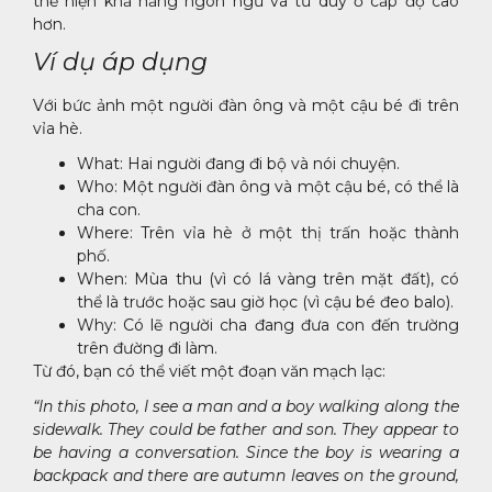
thể hiện khả năng ngôn ngữ và tư duy ở cấp độ cao
hơn.
Ví dụ áp dụng
Với bức ảnh một người đàn ông và một cậu bé đi trên
vỉa hè.
What: Hai người đang đi bộ và nói chuyện.
Who: Một người đàn ông và một cậu bé, có thể là
cha con.
Where: Trên vỉa hè ở một thị trấn hoặc thành
phố.
When: Mùa thu (vì có lá vàng trên mặt đất), có
thể là trước hoặc sau giờ học (vì cậu bé đeo balo).
Why: Có lẽ người cha đang đưa con đến trường
trên đường đi làm.
Từ đó, bạn có thể viết một đoạn văn mạch lạc:
“In this photo, I see a man and a boy walking along the
sidewalk. They could be father and son. They appear to
be having a conversation. Since the boy is wearing a
backpack and there are autumn leaves on the ground,