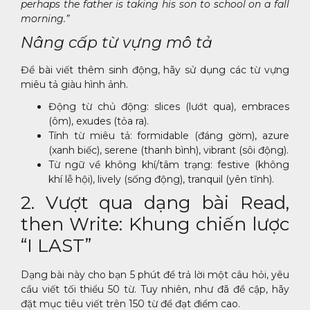
perhaps the father is taking his son to school on a fall
morning.”
Nâng cấp từ vựng mô tả
Để bài viết thêm sinh động, hãy sử dụng các từ vựng
miêu tả giàu hình ảnh.
Động từ chủ động: slices (lướt qua), embraces
(ôm), exudes (tỏa ra).
Tính từ miêu tả: formidable (đáng gờm), azure
(xanh biếc), serene (thanh bình), vibrant (sôi động).
Từ ngữ về không khí/tâm trạng: festive (không
khí lễ hội), lively (sống động), tranquil (yên tĩnh).
2. Vượt qua dạng bài Read,
then Write: Khung chiến lược
“I LAST”
Dạng bài này cho bạn 5 phút để trả lời một câu hỏi, yêu
cầu viết tối thiểu 50 từ.
Tuy nhiên, như đã đề cập, hãy
đặt mục tiêu viết trên 150 từ để đạt điểm cao.