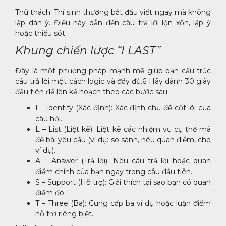
Thử thách: Thí sinh thường bắt đầu viết ngay mà không
lập dàn ý. Điều này dẫn đến câu trả lời lộn xộn, lặp ý
hoặc thiếu sót.
Khung chiến lược “I LAST”
Đây là một phương pháp mạnh mẽ giúp bạn cấu trúc
câu trả lời một cách logic và đầy đủ.6 Hãy dành 30 giây
đầu tiên để lên kế hoạch theo các bước sau:
I – Identify (Xác định): Xác định chủ đề cốt lõi của
câu hỏi.
L – List (Liệt kê): Liệt kê các nhiệm vụ cụ thể mà
đề bài yêu cầu (ví dụ: so sánh, nêu quan điểm, cho
ví dụ).
A – Answer (Trả lời): Nêu câu trả lời hoặc quan
điểm chính của bạn ngay trong câu đầu tiên.
S – Support (Hỗ trợ): Giải thích tại sao bạn có quan
điểm đó.
T – Three (Ba): Cung cấp ba ví dụ hoặc luận điểm
hỗ trợ riêng biệt.