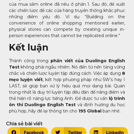
của mua sắm online đã nêu ở phần 1. Sau đó, đề xuất
các chiến lược để các cửa hàng truyền thống khắc phục
những điểm yếu đó. Ví dụ: “Building on the
convenience of online shopping mentioned earlier,
physical stores can compete by creating unique in-
person experiences that cannot be replicated online.”
Kết luận
Thành công trong
phần viết của Duolingo English
Test
không phải ngẫu nhiên. Nó đến từ nền tảng vững
chắc và chiến lược luyện tập đúng cách. Việc áp dụng
8
mẹo luyện viết
, kết hợp phương pháp như 5W’s hay I
LAST, sẽ giúp bạn xử lý hiệu quả mọi dạng bài. Quan
trọng nhất là duy trì luyện tập đều đặn để nâng điểm và
thể hiện rõ năng lực tiếng Anh. Để được tư vấn
lộ trình
ôn thi Duolingo English Test
và định hướng du học
phù hợp, hãy để lại thông tin cho
195 Global
bạn nhé.
Chia sẻ bài viết
Facebook
Twitter
LinkedIn