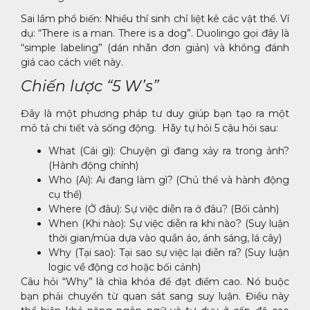
Sai lầm phổ biến: Nhiều thí sinh chỉ liệt kê các vật thể. Ví
dụ: “There is a man. There is a dog”. Duolingo gọi đây là
“simple labeling” (dán nhãn đơn giản) và không đánh
giá cao cách viết này.
Chiến lược “5 W’s”
Đây là một phương pháp tư duy giúp bạn tạo ra một
mô tả chi tiết và sống động. Hãy tự hỏi 5 câu hỏi sau:
What (Cái gì): Chuyện gì đang xảy ra trong ảnh?
(Hành động chính)
Who (Ai): Ai đang làm gì? (Chủ thể và hành động
cụ thể)
Where (Ở đâu): Sự việc diễn ra ở đâu? (Bối cảnh)
When (Khi nào): Sự việc diễn ra khi nào? (Suy luận
thời gian/mùa dựa vào quần áo, ánh sáng, lá cây)
Why (Tại sao): Tại sao sự việc lại diễn ra? (Suy luận
logic về động cơ hoặc bối cảnh)
Câu hỏi “Why” là chìa khóa để đạt điểm cao. Nó buộc
bạn phải chuyển từ quan sát sang suy luận. Điều này