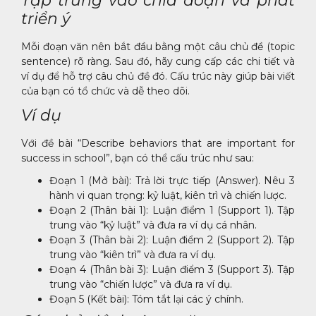
Tập trung vào chia đoạn và phát
triển ý
Mỗi đoạn văn nên bắt đầu bằng một câu chủ đề (topic
sentence) rõ ràng. Sau đó, hãy cung cấp các chi tiết và
ví dụ để hỗ trợ câu chủ đề đó. Cấu trúc này giúp bài viết
của bạn có tổ chức và dễ theo dõi.
Ví dụ
Với đề bài “Describe behaviors that are important for
success in school”, bạn có thể cấu trúc như sau:
Đoạn 1 (Mở bài): Trả lời trực tiếp (Answer). Nêu 3
hành vi quan trọng: kỷ luật, kiên trì và chiến lược.
Đoạn 2 (Thân bài 1): Luận điểm 1 (Support 1). Tập
trung vào “kỷ luật” và đưa ra ví dụ cá nhân.
Đoạn 3 (Thân bài 2): Luận điểm 2 (Support 2). Tập
trung vào “kiên trì” và đưa ra ví dụ.
Đoạn 4 (Thân bài 3): Luận điểm 3 (Support 3). Tập
trung vào “chiến lược” và đưa ra ví dụ.
Đoạn 5 (Kết bài): Tóm tắt lại các ý chính.