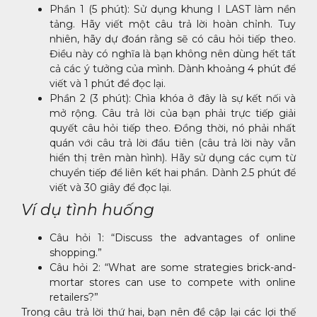
Phần 1 (5 phút): Sử dụng khung I LAST làm nền
tảng. Hãy viết một câu trả lời hoàn chỉnh. Tuy
nhiên, hãy dự đoán rằng sẽ có câu hỏi tiếp theo.
Điều này có nghĩa là bạn không nên dùng hết tất
cả các ý tưởng của mình. Dành khoảng 4 phút để
viết và 1 phút để đọc lại.
Phần 2 (3 phút): Chìa khóa ở đây là sự kết nối và
mở rộng. Câu trả lời của bạn phải trực tiếp giải
quyết câu hỏi tiếp theo. Đồng thời, nó phải nhất
quán với câu trả lời đầu tiên (câu trả lời này vẫn
hiển thị trên màn hình). Hãy sử dụng các cụm từ
chuyển tiếp để liên kết hai phần. Dành 2.5 phút để
viết và 30 giây để đọc lại.
Ví dụ tình huống
Câu hỏi 1: “Discuss the advantages of online
shopping.”
Câu hỏi 2: “What are some strategies brick-and-
mortar stores can use to compete with online
retailers?”
Trong câu trả lời thứ hai, bạn nên đề cập lại các lợi thế