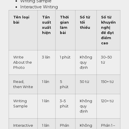
Writing Sample
Interactive Writing
Tên loại
Tần
Thời
Số từ
Số từ
bài
suất
gian
tối
khuyến
xuất
làm
thiểu
nghị
hiện
bài
để đạt
điểm
cao
Write
3 lần
1 phút
Không
30–50
About the
quy
từ
Photo
định
Read,
1 lần
5
50 từ
150+ từ
then Write
phút
Writing
1 lần
3–5
Không
120+ từ
Sample
phút
quy
định
Interactive
1 lần
Phần
Không
Phần 1 –