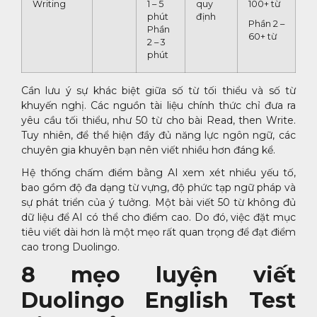
Writing
1 – 5
quy
100+ từ
phút
định
Phần 2 –
Phần
60+ từ
2 – 3
phút
Cần lưu ý sự khác biệt giữa số từ tối thiểu và số từ
khuyến nghị. Các nguồn tài liệu chính thức chỉ đưa ra
yêu cầu tối thiểu, như 50 từ cho bài Read, then Write.
Tuy nhiên, để thể hiện đầy đủ năng lực ngôn ngữ, các
chuyên gia khuyên bạn nên viết nhiều hơn đáng kể.
Hệ thống chấm điểm bằng AI xem xét nhiều yếu tố,
bao gồm độ đa dạng từ vựng, độ phức tạp ngữ pháp và
sự phát triển của ý tưởng. Một bài viết 50 từ không đủ
dữ liệu để AI có thể cho điểm cao. Do đó, việc đặt mục
tiêu viết dài hơn là một mẹo rất quan trọng để đạt điểm
cao trong Duolingo.
8 mẹo luyện viết
Duolingo English Test