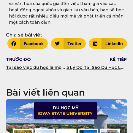
và văn hóa của quốc gia đến việc tham gia vào các
hoạt động ngoại khóa và giao lưu văn hóa, bạn sẽ học
hỏi được rất nhiều điều mới mẻ và phát triển cá nhân
một cách toàn diện.
Chia sẻ bài viết
Facebook
Twitter
LinkedIn
TRƯỚC ĐÓ
KẾ TIẾP
Tại sao việc du học là một quyết định đầy hứa hẹn
5 Lý Do Tại Sao Du Học Là Quyết Định Tuyệt Vời Cho Tương Lai Của Bạn
Bài viết liên quan